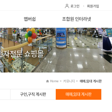
로그인
회원가입
멥버쉽
조합원 인터라넷
전자전문 쇼핑몰
Home
>
커뮤니티
>
매매,임대 게시판
구인,구직 게시판
매매,임대 게시판