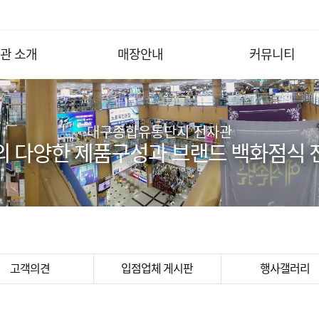
관 소개
매장안내
커뮤니티
대구종합유통단지 전자관
의 다양한 제품구성과 브랜드 백화점식 
고객의견
입점업체 게시판
행사갤러리