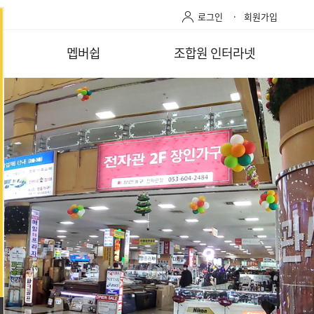
로그인
회원가입
멥버쉽
조합원 인터라넷