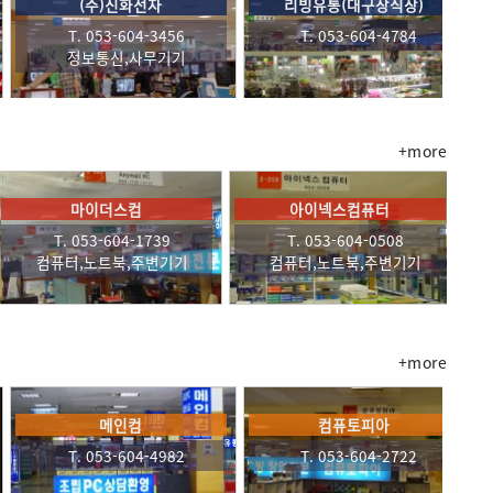
대영디지털
원음사
T. 053-604-4817
T. 053-604-2345
가전제품
+more
리바트
세운
(주)서비스
604-5077
T. 053-604-2485
T. 053-60
구,조명
컴퓨터,노트북,주변기기
컴퓨터,노트
+more
한울컴)
노트북랜드
위너컴
04-2298
T. 053-604-5666
T. 053-604-
컴퓨터,노트북,