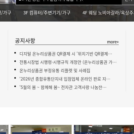
신/가구
3F 컴퓨터/주변기기/가구
4F 웨딩 노비아갈라/옥상
공지사항
more+
디지털 온누리상품권 QR결제 시 '위치기반 QR결제…
전통시장법 시행령·시행규칙 개정안 (온누리상품권 가…
온누리상품권 부정유통 리플렛 및 사례집
‘2026년 종합유통단지내 입점업체 온라인 판로 지…
'5월의 봄 ~ 함께해 봄~ 전자관 고객사랑 나눔잔…