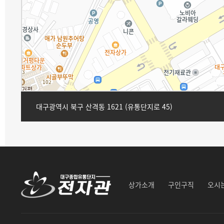
대구광역시 북구 산격동 1621 (유통단지로 45)
상가소개
구인구직
오시