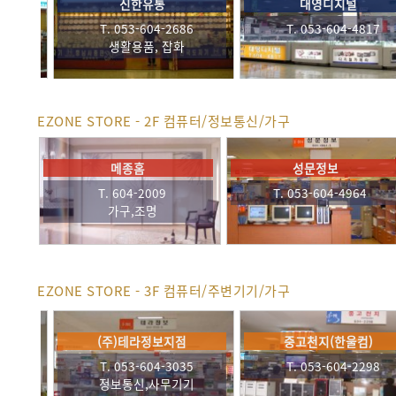
대구디카
태경유통(황실아트)
T. 053-257-5812
T. 604-3868~9
카메라,디카
생활용품, 잡화
EZONE STORE - 2F 컴퓨터/정보통신/가구
에몬스(가촌)
에스씨정보
T. 604-4472
T. 053-604-3347~8
T.
가구,조명
컴퓨터,노트북,주변기기
컴퓨
EZONE STORE - 3F 컴퓨터/주변기기/가구
아이프로컴퓨터
가온디엔씨
금도
. 053-604-5512
T. 053-604-2996
T. 05
터,노트북,주변기기
컴퓨터,노트북,주변기기
컴퓨터,