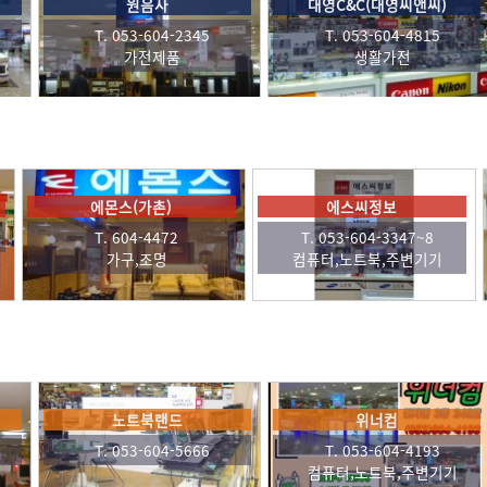
인켈북부점(사운드존)
신한유통
T. 053-604-5152/5580
T. 053-604-2686
가전제품
생활용품, 잡화
마이더스컴
아이넥스컴퓨터
 053-604-1739
T. 053-604-0508
T. 
터,노트북,주변기기
컴퓨터,노트북,주변기기
가
전산시스템
(주)테라정보지점
중고천지(
3-604-3096~7
T. 053-604-3035
T. 053-6
노트북,주변기기
정보통신,사무기기