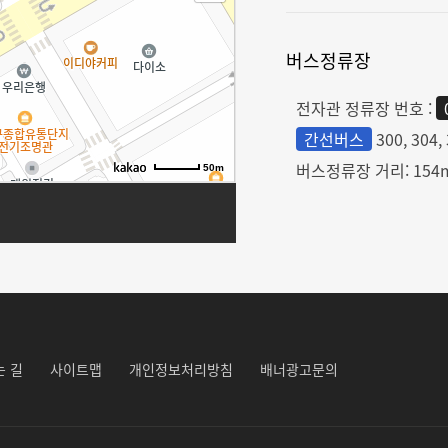
버스정류장
전자관 정류장 번호 :
간선버스
300, 304, 
버스정류장 거리: 154
50m
는 길
사이트맵
개인정보처리방침
배너광고문의