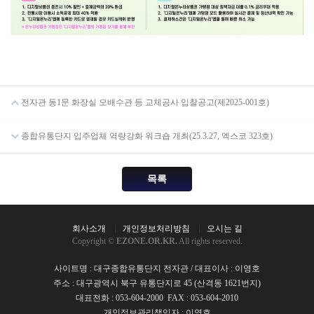
전자관 동1문 화장실 오배수관 등 교체공사 입찰공고(제2025-001호)
종합유통단지 입주업체 역량강화 워크숍 개최(25.3.27, 엑스코 323호)
목록
회사소개
개인정보처리방침
오시는 길
Copyright ©
EZONE.OR.KR.
All rights reserved.
사이트명 : 대구종합유통단지 전자관 / 대표이사 : 이영호
주소 : 대구광역시 북구 유통단지로 45 (산격동 1621번지)
대표전화 : 053-604-2000 FAX : 053-604-2010
개인정보관리책임자 : 이영호