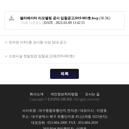
엘리베이터 리모델링 공사 입찰공고2019-003호.hwp
(36.5K)
|
DATE : 2022-03-09 13:42:15
703회 다운로드
전자관 지하1층 코너형 식당 임대 공고
소방시설 정밀점검 입찰공고(제2019-002호)
목록
회사소개
개인정보처리방침
오시는 길
Copyright ©
EZONE.OR.KR.
All rights reserved.
사이트명 : 대구종합유통단지 전자관 / 대표이사 : 이영호
주소 : 대구광역시 북구 유통단지로 45 (산격동 1621번지)
대표전화 : 053-604-2000 FAX : 053-604-2010
개인정보관리책임자 : 이영호