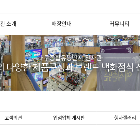
관 소개
매장안내
커뮤니티
대구종합유통단지 전자관
의 다양한 제품구성과 브랜드 백화점식 
고객의견
입점업체 게시판
행사갤러리