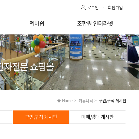
로그인
회원가입
멥버쉽
조합원 인터라넷
전자전문 쇼핑몰
Home
>
커뮤니티
>
구인,구직 게시판
구인,구직 게시판
매매,임대 게시판