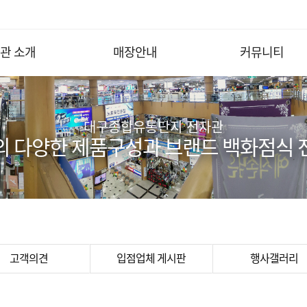
관 소개
매장안내
커뮤니티
대구종합유통단지 전자관
의 다양한 제품구성과 브랜드 백화점식 
고객의견
입점업체 게시판
행사갤러리