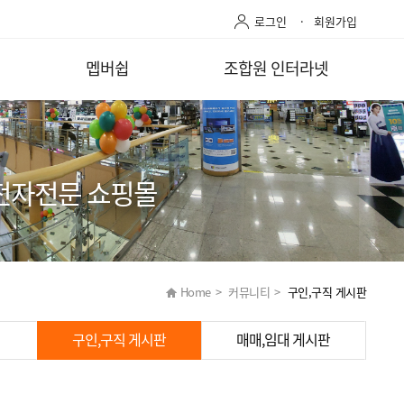
로그인
회원가입
멥버쉽
조합원 인터라넷
전자전문 쇼핑몰
Home
>
커뮤니티
>
구인,구직 게시판
구인,구직 게시판
매매,임대 게시판