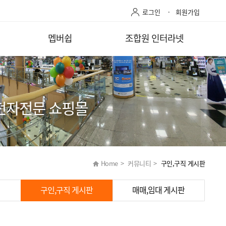
로그인
회원가입
멥버쉽
조합원 인터라넷
전자전문 쇼핑몰
Home
>
커뮤니티
>
구인,구직 게시판
구인,구직 게시판
매매,임대 게시판