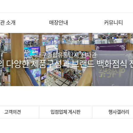
관 소개
매장안내
커뮤니티
대구종합유통단지 전자관
의 다양한 제품구성과 브랜드 백화점식 
고객의견
입점업체 게시판
행사갤러리