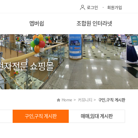
로그인
회원가입
멥버쉽
조합원 인터라넷
전자전문 쇼핑몰
Home
>
커뮤니티
>
구인,구직 게시판
구인,구직 게시판
매매,임대 게시판