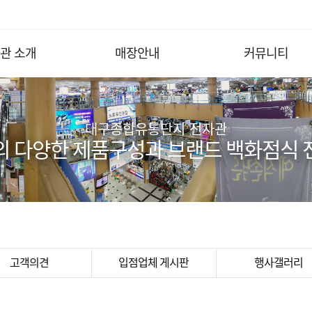
관 소개
매장안내
커뮤니티
대구종합유통단지 전자관
의 다양한 제품구성과 브랜드 백화점식 
고객의견
입점업체 게시판
행사갤러리