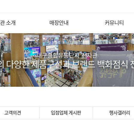
관 소개
매장안내
커뮤니티
대구종합유통단지 전자관
의 다양한 제품구성과 브랜드 백화점식 
고객의견
입점업체 게시판
행사갤러리