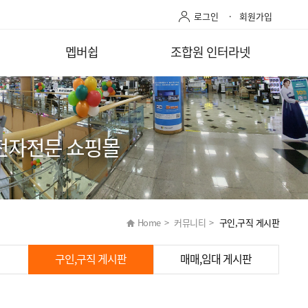
로그인
회원가입
멥버쉽
조합원 인터라넷
전자전문 쇼핑몰
Home
>
커뮤니티
>
구인,구직 게시판
구인,구직 게시판
매매,임대 게시판