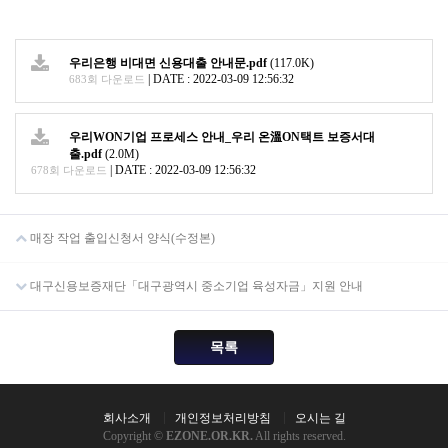
우리은행 비대면 신용대출 안내문.pdf
(117.0K)
|
DATE : 2022-03-09 12:56:32
683회 다운로드
우리WON기업 프로세스 안내_우리 온溫ON택트 보증서대
출.pdf
(2.0M)
|
DATE : 2022-03-09 12:56:32
678회 다운로드
매장 작업 출입신청서 양식(수정본)
대구신용보증재단「대구광역시 중소기업 육성자금」지원 안내
목록
회사소개
개인정보처리방침
오시는 길
Copyright ©
EZONE.OR.KR.
All rights reserved.